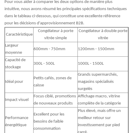
Pour vous aider à comparer les deux options de manière plus
intuitive, nous avons résumé les principales spécifications techniques
dans le tableau ci-dessous, qui constitue une excellente référence
pour les décisions d'approvisionnement B2B.
Congélateur à porte
Congélateur à double porte
Caractéristique
vitrée simple
vitrée
Largeur
600mm - 750mm
1200mm - 1500mm
moyenne
Capacité de
300L - 500L
1000L - 1500L
stockage
Grands supermarchés,
Petits cafés, zones de
Idéal pour
magasins spécialisés
caisse
surgelés
Focus ciblé, promotions
Affichage macro, vitrine
Impact visuel
de nouveaux produits
complète de la catégorie
Plus élevé, mais offre un
Excellent pour les
Performance
meilleur retour sur
besoins de faible
énergétique
investissement par pied
consommation
carré.