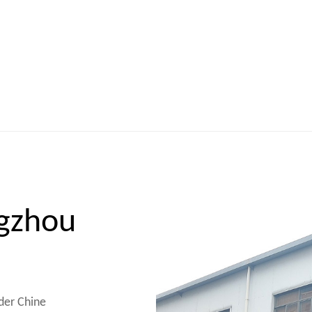
ngzhou
ader
Chine