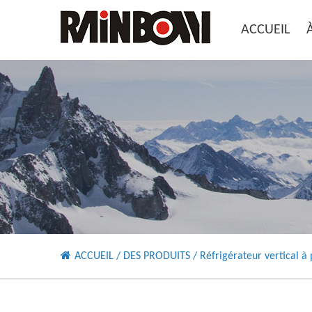
ACCUEIL
ACCUEIL
/
DES PRODUITS
/
Réfrigérateur vertical à 