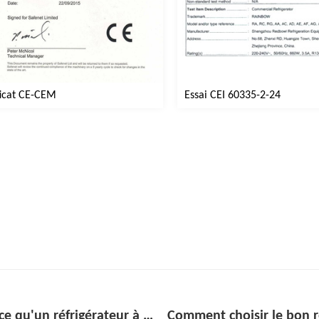
ficat CE-CEM
Essai CEI 60335-2-24
Comment choisir le bon refroidisseur de réfrigérateur à boissons sous le comptoir pour votre bar ou votre cuisine