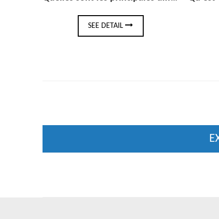
AIL
SEE DETAIL
E