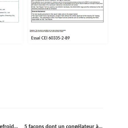
Essai CEI 60335-2-89
5 façons dont un congélateur à porte vitrée peut augmenter les achats impulsifs dans le commerce de détail
Réfrigérateur vertical en acier inoxydable : le guide d'achat complet pour les cuisines commerciales