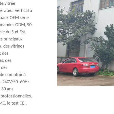
te vitrée
érateur vertical à
iaux OEM série
commandes ODM, 90
sie du Sud-Est,
es principaux
, des vitrines
, des
es, des
, des
 de comptoir à
20~240V/50~60Hz
 30 ans
 professionnelles.
MC, le test CEI.