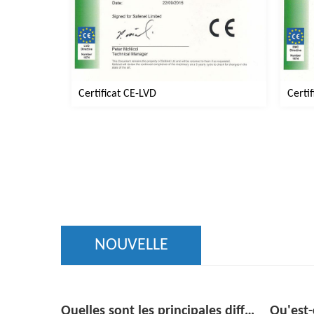
Certi
Certificat CE-LVD
NOUVELLE
Quelles sont les principales différences entre les congélateurs à porte vitrée à une température et à plusieurs étages ?
Qu'est-ce qu'un réfrigérateur à boissons sous plan et en quoi diffère-t-il d'un mini-réfrigérateur standard ?