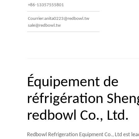
+86-13357555801
Courrier:anita0223@redbowl.tw
sale@redbowl.tw
Équipement de
réfrigération She
redbowl Co., Ltd.
Redbowl Refrigeration Equipment Co., Ltd est le