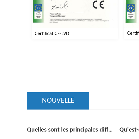
Certi
Certificat CE-LVD
NOUVELLE
Quelles sont les principales différences entre les congélateurs à porte vitrée à une température et à plusieurs étages ?
Qu'est-ce qu'un réfrigérateur à boissons sous plan et en quoi diffère-t-il d'un mini-réfrigérateur standard ?