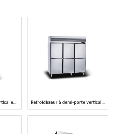
Congélateur demi-porte vertical en acier inoxydable à 4 portes
Refroidisseur à demi-porte vertical en acier inoxydable à 6 portes