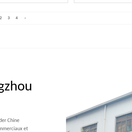
2
3
4
›
ngzhou
ader
Chine
commerciaux
et