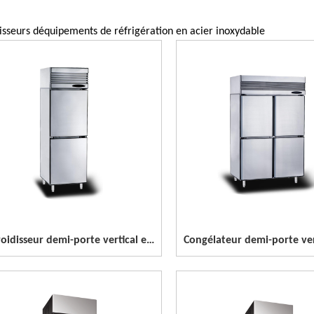
isseurs déquipements de réfrigération en acier inoxydable
Refroidisseur demi-porte vertical en acier inoxydable à 2 portes