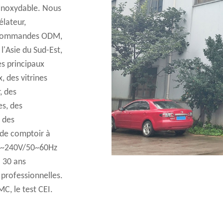
 inoxydable
. Nous
lateur,
s commandes ODM,
l'Asie du Sud-Est,
es principaux
, des vitrines
, des
es, des
, des
 de comptoir à
20~240V/50~60Hz
 30 ans
 professionnelles.
MC, le test CEI.