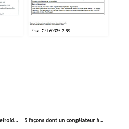
Essai CEI 60335-2-89
5 façons dont un congélateur à porte vitrée peut augmenter les achats impulsifs dans le commerce de détail
Réfrigérateur vertical en acier inoxydable : le guide d'achat complet pour les cuisines commerciales