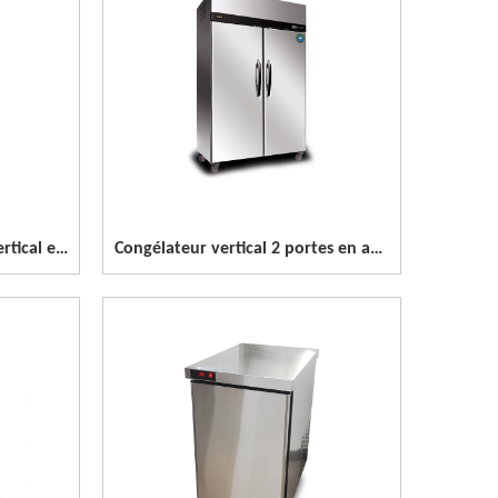
Refroidisseur demi-porte vertical en acier inoxydable à 2 portes
Congélateur vertical 2 portes en acier inoxydable pleine porte